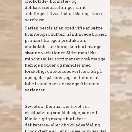
chokolade-, blomster- og
delikatesseforretninger samt
afdelinger i livsstilsbutikker og større
varehuse.
Serien består af en bred vifte af lækre
kvalitetsprodukter: håndlavede bolsjer,
primært fra egen produktion,
chokolade-lakrids og lakrids i mange
skønne variationer. Sidst men ikke
mindst tæller sortimentet også mange
herlige nødder og mandler med
forskelligt chokoladeovertræk. Gå på
opdagelse på siden, og lad tænderne
løbe i vand over de mange fristende
varianter.
Sweets of Denmark er lavet i et
eksklusivt og smukt design, som vil
klæde rigtig mange butikkers
delikatesse- eller chokoladeafdeling.
Produkterne er i et prisleje, som gør det