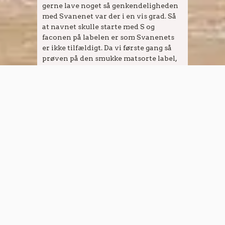
gerne lave noget så genkendeligheden
med Svanenet var der i en vis grad. Så
at navnet skulle starte med S og
faconen på labelen er som Svanenets
er ikke tilfældigt. Da vi første gang så
prøven på den smukke matsorte label,
med rosegold tryk, var vi solgt med det
samme. Derfra gik det stærkt, så vi
sendte de første bøtter ud til de
allerførste kunder i juni 2018.
Kunne du tænke dig at blive forhandler
af Sweets of Denmark, kan du oprette et
login
her