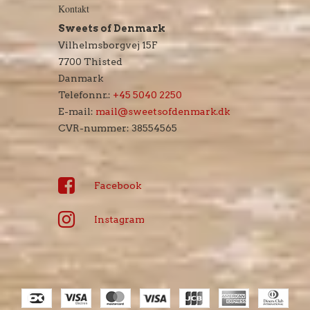
Kontakt
Sweets of Denmark
Vilhelmsborgvej 15F
7700 Thisted
Danmark
Telefonnr.
:
+45 5040 2250
E-mail
:
mail@sweetsofdenmark.dk
CVR-nummer
:
38554565
Facebook
Instagram